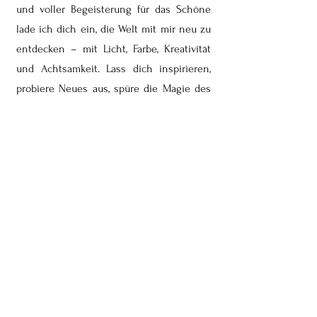
und voller Begeisterung für das Schöne
lade ich dich ein, die Welt mit mir neu zu
entdecken – mit Licht, Farbe, Kreativität
und Achtsamkeit. Lass dich inspirieren,
probiere Neues aus, spüre die Magie des
Moments und gestalte dein Leben kreativ,
bewusst und voller Energie!
In Liebe und Dankbarkeit!
Love, Andrea
Mag. Andrea Sickl
Fotografin, Glücks- und Mentaltrainerin,