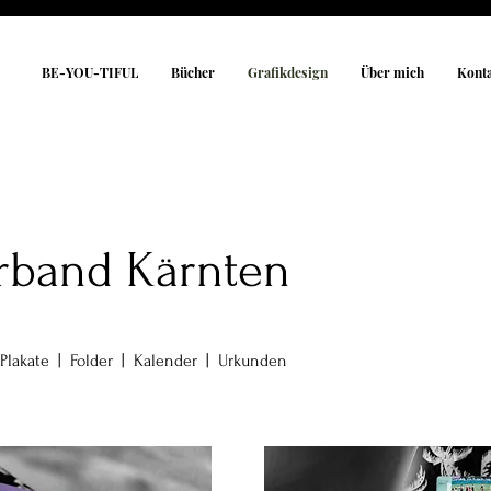
BE-YOU-TIFUL
Bücher
Grafikdesign
Über mich
Kont
rband Kärnten
Plakate | Folder | Kalender | Urkunden