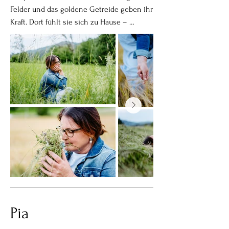
Lebensfreude. Eine Frau mit einem großen 
Felder und das goldene Getreide geben ihr 
Herzen, die anderen mit Offenheit, 
Kraft. Dort fühlt sie sich zu Hause – 
Fürsorge und echter Wärme begegnet.

geerdet, ruhig und gleichzeitig lebendig. 
Ihre Kreativität zeigt sich in den kleinen 
Und dieses Lachen. Dieses ehrliche, 
Dingen des Alltags: beim Blumenkränze 
unbeschwerte Lachen, das den Moment 
binden, beim Häkeln, beim Gestalten mit 
leichter macht und zeigt, wie viel Freude in 
den Händen und dem Herzen.

ihr steckt. Sie genießt das Leben, sie liebt 
jeden Moment, jede Begegnung und bringt 
Wenn der Wind durch ihr Haar streift, 
mit ihrer lebensfrohen Art Menschen zum 
entsteht dieser besondere Moment 
Strahlen.

zwischen Loslassen und Neubeginn. Etwas 
wird weich, etwas darf ziehen, und neue 
Vielleicht ist genau das ihre besondere 
Energie darf entstehen.

Gabe: Sie verbindet Tiefe mit Leichtigkeit. 
Sie zeigt, dass persönliches Wachstum 
Das Element Wasser darf sie auf ihrem Weg 
nicht bedeutet, sich zu verändern, sondern 
noch stärker begleiten. Es erinnert sie 
immer mehr zu sich selbst zu finden. Eine 
Pia
daran, nicht am Alten festzuhalten, 
Frau, die mit beiden Füßen fest im Leben 
sondern Veränderungen zuzulassen und 