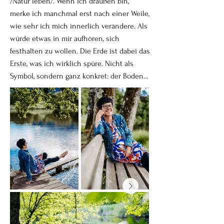
/Natur leben/. Wenn ich draußen bin,
ruhigen Entschlossenheit. Als 
merke ich manchmal erst nach einer Weile,
Selbstständige hat sie gelernt, 
wie sehr ich mich innerlich verändere. Als
Entscheidungen zu treffen und auf ihre 
würde etwas in mir aufhören, sich
innere Stimme zu vertrauen.

festhalten zu wollen. Die Erde ist dabei das
Erste, was ich wirklich spüre. Nicht als
Lange hat sie ihre Weiblichkeit eher 
Symbol, sondern ganz konkret: der Boden
zurückhaltend gelebt. Heute trägt sie mit 
unter den Füßen, unaufgeregt, tragend,
Freude Röcke und Kleider, steht zu ihrem 
ohne Fragen. Sie erinnert mich daran, dass
grauen Haar und zeigt sich so, wie sie sich 
Stabilität nichts Lautes ist. Dass alles, was
wirklich wohlfühlt. Nicht, um jemandem zu 
wächst, Zeit braucht und trotzdem nicht
gefallen. Sondern weil es sich nach ihr 
eilt. In ihrer Ruhe verliert mein eigenes
anfühlt.

inneres Getriebensein ein Stück seiner
Schärfe. Dann ist da das Wasser — in Seen,
Vielleicht ist genau das ihre größte Stärke: 
in feuchtem Moos, manchmal auch nur in
Sie muss niemand anderes mehr sein. Sie 
der Luft, die nach Regen riecht. Wasser
ist angekommen. Sie ist BE-YOU-TIFUL!

wirkt auf mich wie eine Art ehrliche
Bewegung. Es hält nichts fest, und genau
Sie ist angekommen – in ihrer 